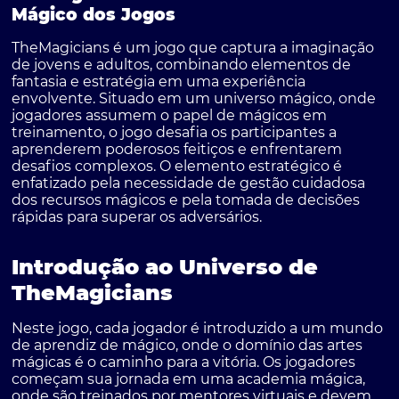
Mágico dos Jogos
TheMagicians é um jogo que captura a imaginação
de jovens e adultos, combinando elementos de
fantasia e estratégia em uma experiência
envolvente. Situado em um universo mágico, onde
jogadores assumem o papel de mágicos em
treinamento, o jogo desafia os participantes a
aprenderem poderosos feitiços e enfrentarem
desafios complexos. O elemento estratégico é
enfatizado pela necessidade de gestão cuidadosa
dos recursos mágicos e pela tomada de decisões
rápidas para superar os adversários.
Introdução ao Universo de
TheMagicians
Neste jogo, cada jogador é introduzido a um mundo
de aprendiz de mágico, onde o domínio das artes
mágicas é o caminho para a vitória. Os jogadores
começam sua jornada em uma academia mágica,
onde são treinados por mentores virtuais e devem