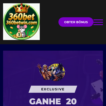
OBTER BÔNUS
EXCLUSIVE
GANHE
20