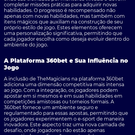
completar missões práticas para adquirir novas
habilidades. O progresso é recompensado não
apenas com novas habilidades, mas também com
itens mágicos que auxiliam na construção de seu
próprio estilo de jogo. Estes elementos oferecem
uma personalização significativa, permitindo que
cada jogador escolha como deseja evoluir dentro do
ambiente do jogo.
A Plataforma 360bet e Sua Influência no
Jogo
A inclusão de TheMagicians na plataforma 360bet
adiciona uma dimensão competitiva mais intensa
ao jogo. Com a integração, os jogadores podem
apostar em si mesmos e em suas habilidades em
competições amistosas ou torneios formais. A
360bet fornece um ambiente seguro e
regulamentado para essas apostas, permitindo que
os jogadores experimentem o e-sport de maneira
inovadora. Este aspecto traz uma nova camada de
desafio, onde jogadores não estão apenas