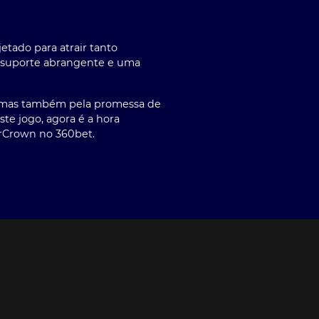
etado para atrair tanto
m suporte abrangente e uma
, mas também pela promessa de
e jogo, agora é a hora
erCrown no 360bet.