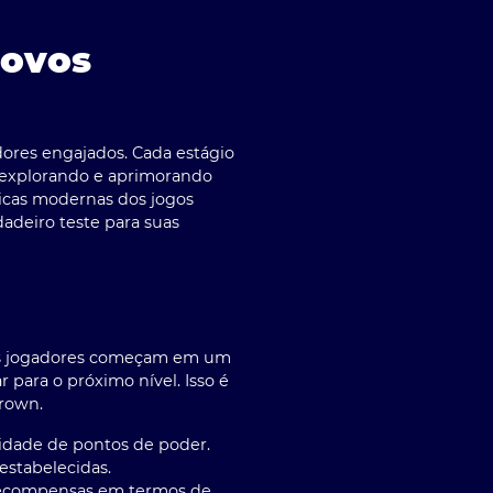
Novos
dores engajados. Cada estágio
 explorando e aprimorando
ticas modernas dos jogos
adeiro teste para suas
 Os jogadores começam em um
 para o próximo nível. Isso é
Crown.
idade de pontos de poder.
 estabelecidas.
recompensas em termos de