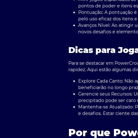
pontos de poder e itens es
Pontuação:
A pontuação é
pelo uso eficaz dos itens 
Avanços Nível:
Ao atingir 
novos desafios e elemento
Dicas para Jo
Para se destacar em PowerCrow
rapidez. Aqui estão algumas di
Explore Cada Canto:
Não ap
beneficiarão no longo praz
Gerencie seus Recursos:
Us
precipitado pode ser caro
Mantenha-se Atualizado:
P
e desafios. Estar ciente d
Por que Powe