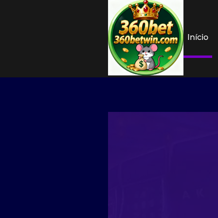
Início