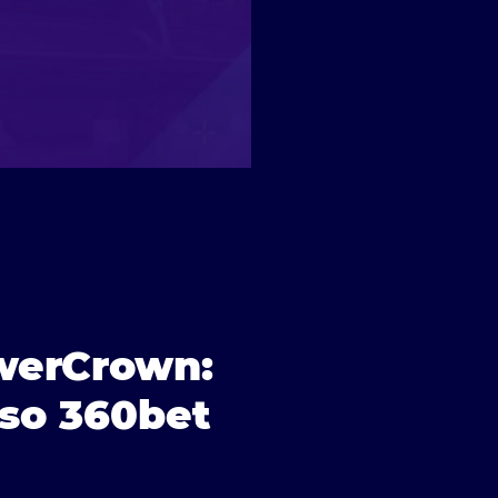
werCrown:
rso 360bet