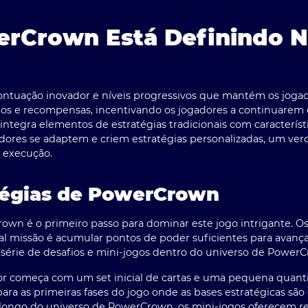
rCrown Está Definindo 
pontuação inovador e níveis progressivos que mantém os joga
ios e recompensas, incentivando os jogadores a continuarem
ntegra elementos de estratégias tradicionais com caracterís
dores se adaptem e criem estratégias personalizadas, um verd
 execução.
tégias de PowerCrown
rown é o primeiro passo para dominar este jogo intrigante.
al missão é acumular pontos de poder suficientes para avançar
érie de desafios e mini-jogos dentro do universo de Power
r começa com um set inicial de cartas e uma pequena quant
para as primeiras fases do jogo onde as bases estratégicas são
longo do universo de PowerCrown, os mini-jogos oferecem 