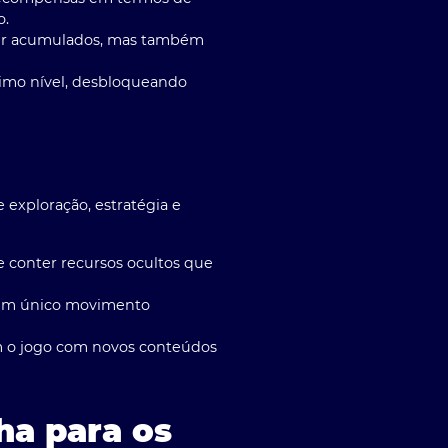
o.
der acumulados, mas também
ximo nível, desbloqueando
exploração, estratégia e
 conter recursos ocultos que
 um único movimento
 o jogo com novos conteúdos
ha para os