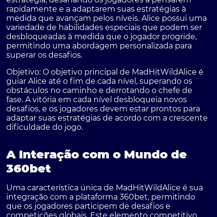
rapidamente e a adaptarem suas estratégias à
medida que avançam pelos níveis. Alice possui uma
variedade de habilidades especiais que podem ser
desbloqueadas à medida que o jogador progride,
permitindo uma abordagem personalizada para
superar os desafios.
Objetivo:
O objetivo principal de MadHitWildAlice é
guiar Alice até o fim de cada nível, superando os
obstáculos no caminho e derrotando o chefe de
fase. A vitória em cada nível desbloqueia novos
desafios, e os jogadores devem estar prontos para
adaptar suas estratégias de acordo com a crescente
dificuldade do jogo.
A Interação com o Mundo de
360bet
Uma característica única de MadHitWildAlice é sua
integração com a plataforma 360bet, permitindo
que os jogadores participem de desafios e
competições globais. Este elemento competitivo