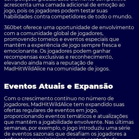
acrescenta uma camada adicional de emoção ao
jogo, pois os jogadores podem testar suas
habilidades contra competidores de todo o mundo.
360bet oferece uma oportunidade de envolvimento
com a comunidade global de jogadores,
promovendo torneios e eventos especiais que
mantêm a experiência de jogo sempre fresca e
emocionante. Os jogadores podem ganhar
recompensas exclusivas e reconhecimento,
elevando ainda mais a reputação de
MadHitWildAlice na comunidade de jogos.
Eventos Atuais e Expansão
Com o crescimento contínuo no número de
jogadores, MadHitWildAlice tem expandido suas
ofertas regulares de eventos em jogo,
proporcionando eventos temáticos e atualizações
que mantêm a jogabilidade envolvente. Nas últimas
semanas, por exemplo, o jogo introduziu uma série
de eventos sazonais que desafiam os jogadores a