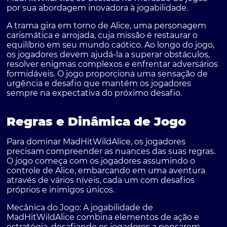
por sua abordagem inovadora à jogabilidade.
A trama gira em torno de Alice, uma personagem
carismática e arrojada, cuja missão é restaurar o
equilíbrio em seu mundo caótico. Ao longo do jogo,
os jogadores devem ajudá-la a superar obstáculos,
resolver enigmas complexos e enfrentar adversários
formidáveis. O jogo proporciona uma sensação de
urgência e desafio que mantém os jogadores
sempre na expectativa do próximo desafio.
Regras e Dinâmica de Jogo
Para dominar MadHitWildAlice, os jogadores
precisam compreender as nuances das suas regras.
O jogo começa com os jogadores assumindo o
controle de Alice, embarcando em uma aventura
através de vários níveis, cada um com desafios
próprios e inimigos únicos.
Mecânica do Jogo:
A jogabilidade de
MadHitWildAlice combina elementos de ação e
estratégia, desafiando os jogadores a pensarem