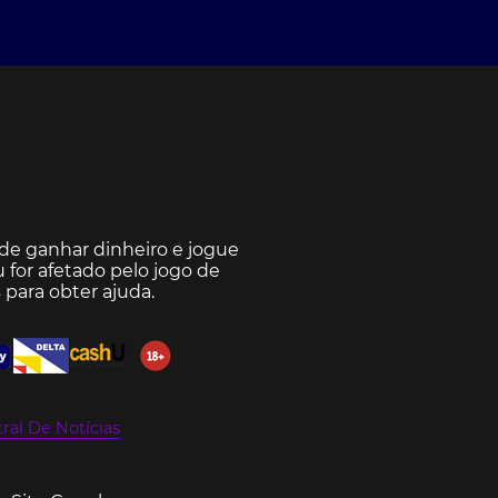
e ganhar dinheiro e jogue
for afetado pelo jogo de
s
para obter ajuda.
ral De Notícias