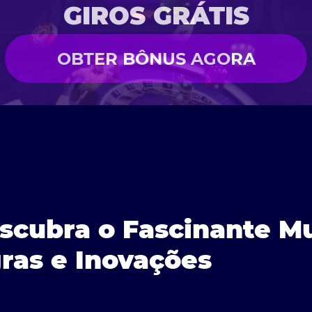
GIROS GRÁTIS
OBTER BÔNUS AGORA
escubra o Fascinante M
ras e Inovações