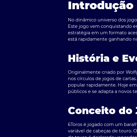
Introdução
No dinâmico universo dos jogo
Este jogo vem conquistando en
estratégia em um formato aces
está rapidamente ganhando nov
História e E
Originalmente criado por Wolf
nos círculos de jogos de cartas
popular rapidamente. Hoje em d
públicos e se adapta a novos t
Conceito do
6Toros é jogado com um baralh
variável de cabeças de touro. O