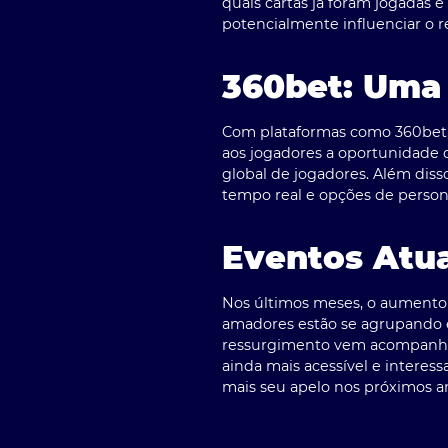
quais cartas já foram jogadas 
potencialmente influenciar o res
360bet: Uma 
Com plataformas como 360bet, 
aos jogadores a oportunidade 
global de jogadores. Além diss
tempo real e opções de persona
Eventos Atua
Nos últimos meses, o aumento 
amadores estão se agrupando em
ressurgimento vem acompanhad
ainda mais acessível e interes
mais seu apelo nos próximos a