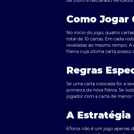
de touro é declarado vencedor
Como Jogar 
No início do jogo, quatro cart
total de 10 cartas. Em cada ro
reveladas ao mesmo tempo. A co
fileira cuja última carta possu
Regras Espec
Se uma carta colocada for a sex
primeira da nova fileira. Se to
jogador com a carta de menor va
A Estratégia
6Toros não é um jogo apenas de